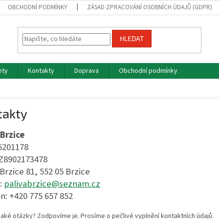
OBCHODNÍ PODMÍNKY
ZÁSAD ZPRACOVÁNÍ OSOBNÍCH ÚDAJŮ (GDPR)
HLEDAT
ety
Kontakty
Doprava
Obchodní podmínky
takty
Brzice
5201178
CZ8902173478
 Brzice 81, 552 05 Brzice
:
palivabrzice@seznam.cz
n: +420 775 657 852
aké otázky? Zodpovíme je. Prosíme o pečlivé vyplnění kontaktních údajů.