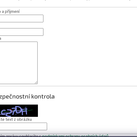
a příjmení
a
zpečnostní kontrola
te text z obrázku
ím zprávy souhlasíte s
podmínkami ochrany osobních údajů